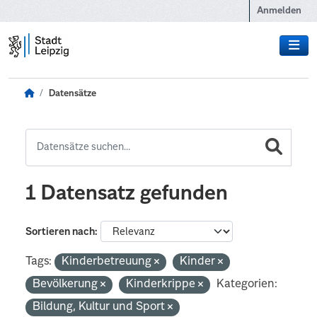
Zum Hauptinhalt wechseln
Anmelden
Datensätze
1 Datensatz gefunden
Sortieren nach
Tags:
Kinderbetreuung
Kinder
Bevölkerung
Kinderkrippe
Kategorien:
Bildung, Kultur und Sport