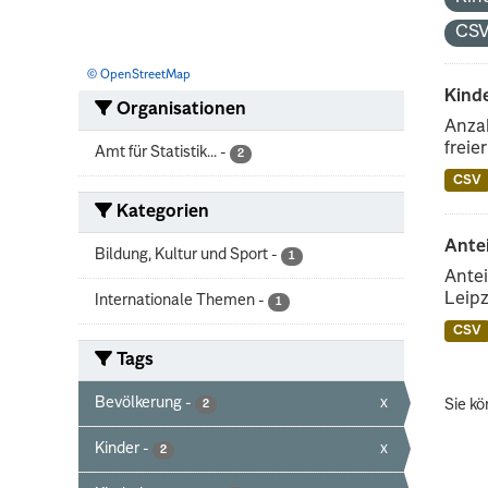
CS
© OpenStreetMap
Kind
Organisationen
Anzah
freie
Amt für Statistik...
-
2
CSV
Kategorien
Ante
Bildung, Kultur und Sport
-
1
Antei
Leipz
Internationale Themen
-
1
CSV
Tags
Bevölkerung
-
x
Sie kö
2
Kinder
-
x
2