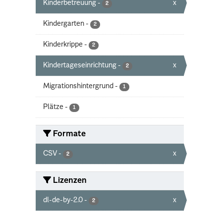
Kinderbetreuung
-
x
2
Kindergarten
-
2
Kinderkrippe
-
2
Kindertageseinrichtung
-
x
2
Migrationshintergrund
-
1
Plätze
-
1
Formate
CSV
-
x
2
Lizenzen
dl-de-by-2.0
-
x
2