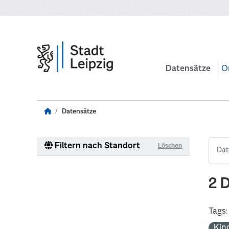
Zum Hauptinhalt wechseln
Datensätze
O
Datensätze
Filtern nach Standort
Löschen
2 
Tags:
Kin