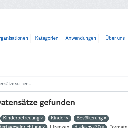
rganisationen
Kategorien
Anwendungen
Über uns
Datensätze gefunden
Kinderbetreuung
Kinder
Bevölkerung
dertageseinrichtung
Lizenzen:
dl-de-by-2.0
Formate