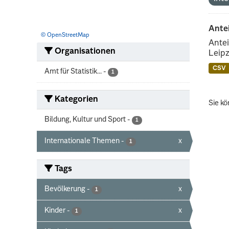
Ante
© OpenStreetMap
Antei
Organisationen
Leipz
CSV
Amt für Statistik...
-
1
Kategorien
Sie kö
Bildung, Kultur und Sport
-
1
Internationale Themen
-
x
1
Tags
Bevölkerung
-
x
1
Kinder
-
x
1