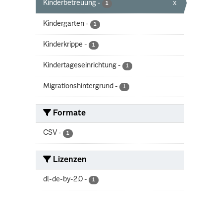
Kinderbetreuung
-
x
1
Kindergarten
-
1
Kinderkrippe
-
1
Kindertageseinrichtung
-
1
Migrationshintergrund
-
1
Formate
CSV
-
1
Lizenzen
dl-de-by-2.0
-
1