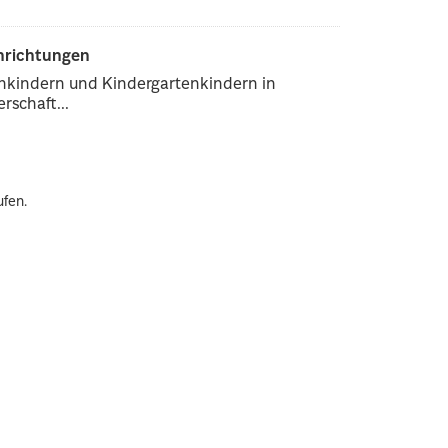
inrichtungen
enkindern und Kindergartenkindern in
rschaft...
ufen.