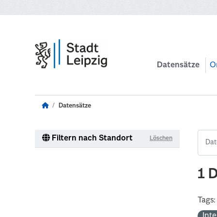
Zum Hauptinhalt wechseln
Datensätze
O
Datensätze
Filtern nach Standort
Löschen
1 
Tags:
Int