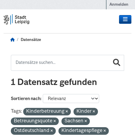
Zum Hauptinhalt wechseln
Anmelden
Datensätze
1 Datensatz gefunden
Sortieren nach
Tags:
Kinderbetreuung
Kinder
Betreuungsquote
Sachsen
Ostdeutschland
Kindertagespflege