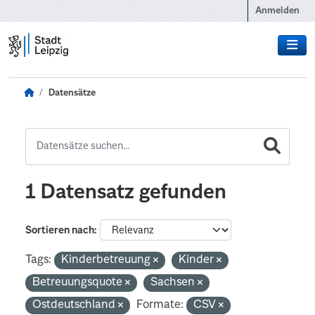
Zum Hauptinhalt wechseln
Anmelden
Datensätze
1 Datensatz gefunden
Sortieren nach
Tags:
Kinderbetreuung
Kinder
Betreuungsquote
Sachsen
Ostdeutschland
Formate:
CSV