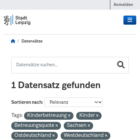
Zum Hauptinhalt wechseln
Anmelden
Datensätze
1 Datensatz gefunden
Sortieren nach
Tags:
Kinderbetreuung
Kinder
Betreuungsquote
Sachsen
Ostdeutschland
Westdeutschland