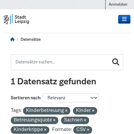
Zum Hauptinhalt wechseln
Anmelden
Datensätze
1 Datensatz gefunden
Sortieren nach
Tags:
Kinderbetreuung
Kinder
Betreuungsquote
Sachsen
Kinderkrippe
Formate:
CSV