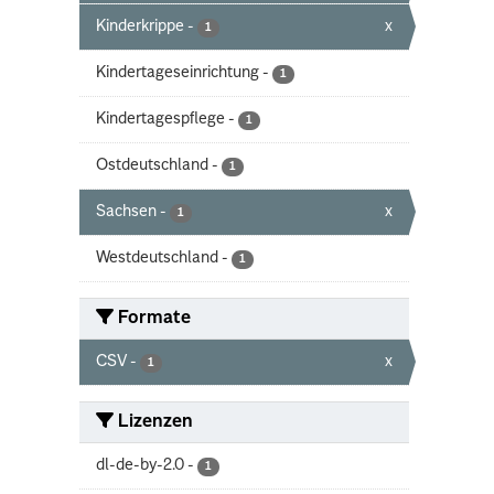
Kinderkrippe
-
x
1
Kindertageseinrichtung
-
1
Kindertagespflege
-
1
Ostdeutschland
-
1
Sachsen
-
x
1
Westdeutschland
-
1
Formate
CSV
-
x
1
Lizenzen
dl-de-by-2.0
-
1