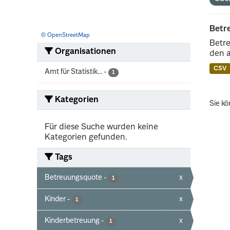
Betr
© OpenStreetMap
Betre
Organisationen
den 
CSV
Amt für Statistik...
-
1
Kategorien
Sie kö
Für diese Suche wurden keine
Kategorien gefunden.
Tags
Betreuungsquote
-
x
1
Kinder
-
x
1
Kinderbetreuung
-
x
1