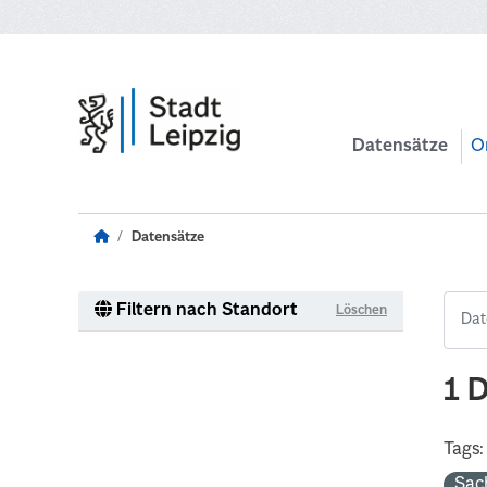
Zum Hauptinhalt wechseln
Datensätze
O
Datensätze
Filtern nach Standort
Löschen
1 
Tags:
Sac