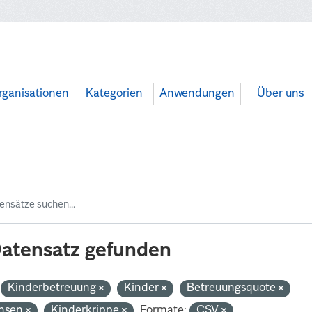
rganisationen
Kategorien
Anwendungen
Über uns
Datensatz gefunden
Kinderbetreuung
Kinder
Betreuungsquote
hsen
Kinderkrippe
Formate:
CSV