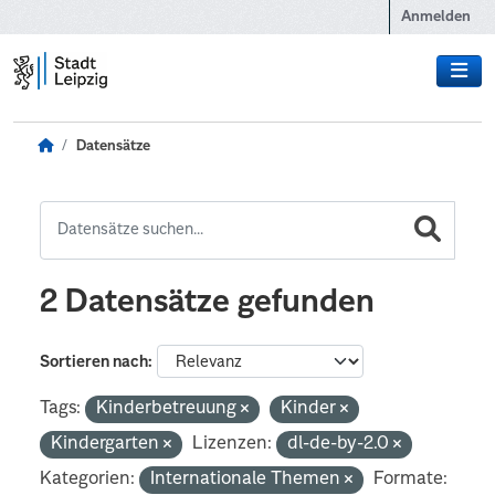
Zum Hauptinhalt wechseln
Anmelden
Datensätze
2 Datensätze gefunden
Sortieren nach
Tags:
Kinderbetreuung
Kinder
Kindergarten
Lizenzen:
dl-de-by-2.0
Kategorien:
Internationale Themen
Formate: