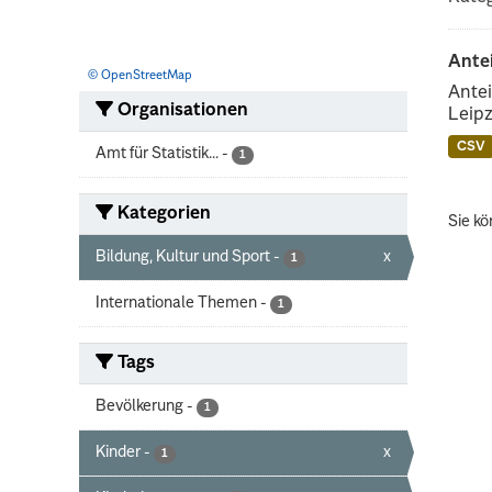
Ante
© OpenStreetMap
Antei
Organisationen
Leipz
CSV
Amt für Statistik...
-
1
Kategorien
Sie kö
Bildung, Kultur und Sport
-
x
1
Internationale Themen
-
1
Tags
Bevölkerung
-
1
Kinder
-
x
1