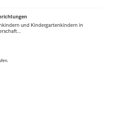
inrichtungen
enkindern und Kindergartenkindern in
rschaft...
ufen.