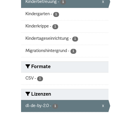
Kinderbetreuung
-
x
1
Kindergarten
-
1
Kinderkrippe
-
1
Kindertageseinrichtung
-
1
Migrationshintergrund
-
1
Formate
CSV
-
1
Lizenzen
dl-de-by-2.0
-
x
1