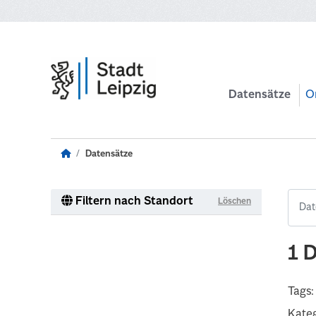
Zum Hauptinhalt wechseln
Datensätze
O
Datensätze
Filtern nach Standort
Löschen
1 
Tags:
Kateg