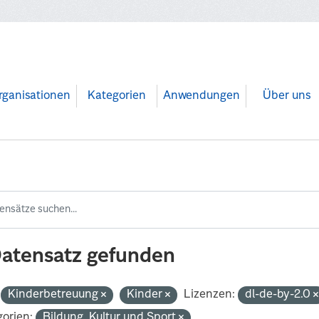
rganisationen
Kategorien
Anwendungen
Über uns
Datensatz gefunden
Kinderbetreuung
Kinder
Lizenzen:
dl-de-by-2.0
orien:
Bildung, Kultur und Sport