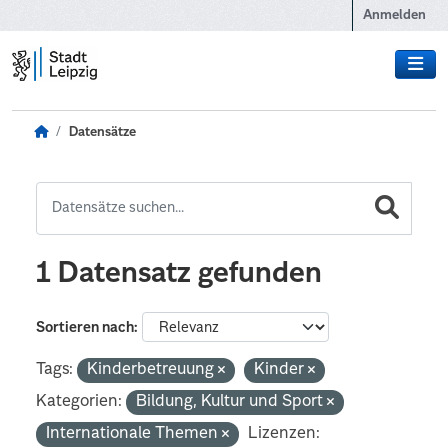
Zum Hauptinhalt wechseln
Anmelden
Datensätze
1 Datensatz gefunden
Sortieren nach
Tags:
Kinderbetreuung
Kinder
Kategorien:
Bildung, Kultur und Sport
Internationale Themen
Lizenzen: