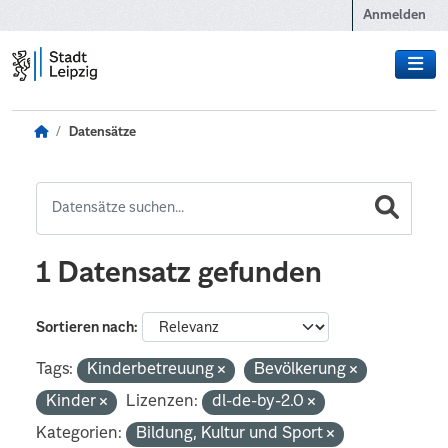
Zum Hauptinhalt wechseln
Anmelden
Datensätze
1 Datensatz gefunden
Sortieren nach
Tags:
Kinderbetreuung
Bevölkerung
Kinder
Lizenzen:
dl-de-by-2.0
Kategorien:
Bildung, Kultur und Sport