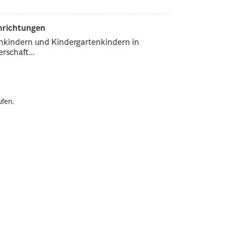
inrichtungen
enkindern und Kindergartenkindern in
rschaft...
ufen.