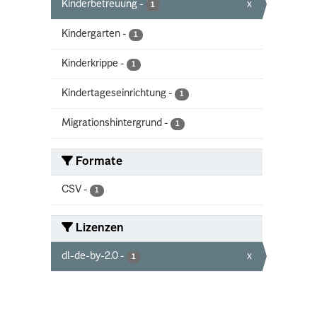
Kinderbetreuung
-
x
1
Kindergarten
-
1
Kinderkrippe
-
1
Kindertageseinrichtung
-
1
Migrationshintergrund
-
1
Formate
CSV
-
1
Lizenzen
dl-de-by-2.0
-
x
1