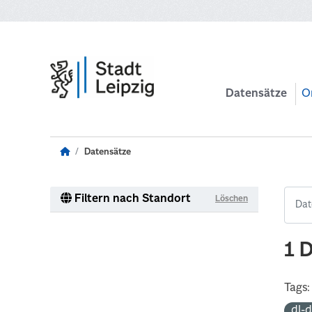
Zum Hauptinhalt wechseln
Datensätze
O
Datensätze
Filtern nach Standort
Löschen
1 
Tags:
dl-