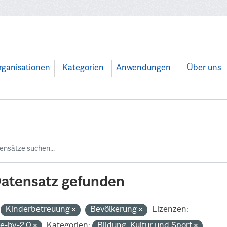
rganisationen
Kategorien
Anwendungen
Über uns
Datensatz gefunden
Kinderbetreuung
Bevölkerung
Lizenzen:
de-by-2.0
Kategorien:
Bildung, Kultur und Sport