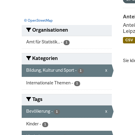
Ante
© OpenStreetMap
Antei
Organisationen
Leipz
CSV
Amt für Statistik...
-
1
Kategorien
Sie kö
Bildung, Kultur und Sport
-
x
1
Internationale Themen
-
1
Tags
Bevölkerung
-
x
1
Kinder
-
1