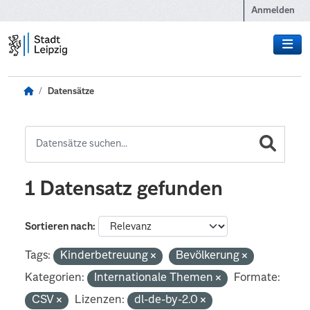
Zum Hauptinhalt wechseln
Anmelden
Datensätze
1 Datensatz gefunden
Sortieren nach
Tags:
Kinderbetreuung
Bevölkerung
Kategorien:
Internationale Themen
Formate:
CSV
Lizenzen:
dl-de-by-2.0