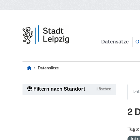
Zum Hauptinhalt wechseln
Datensätze
O
Datensätze
Filtern nach Standort
Löschen
2 
Tags:
Int