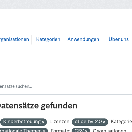
rganisationen
Kategorien
Anwendungen
Über uns
Datensätze gefunden
Kinderbetreuung
Lizenzen:
dl-de-by-2.0
Kategorie
ernationale Themen
Formate:
CSV
Organisationen: