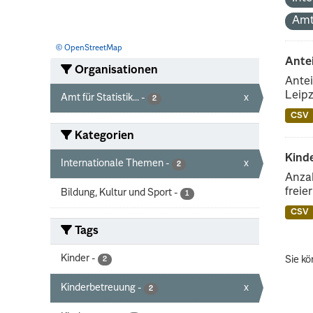
Amt
© OpenStreetMap
Ante
Organisationen
Antei
Leipz
Amt für Statistik...
-
x
2
CSV
Kategorien
Kinde
Internationale Themen
-
x
2
Anzah
freie
Bildung, Kultur und Sport
-
1
CSV
Tags
Kinder
-
Sie kö
2
Kinderbetreuung
-
x
2