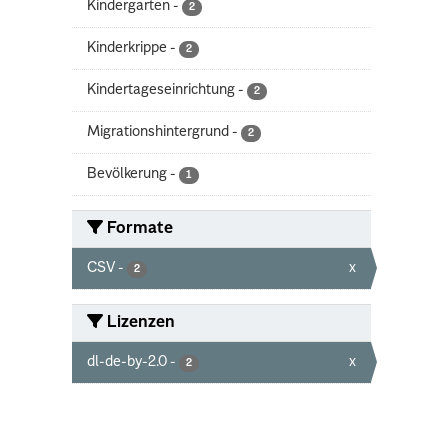
Kindergarten
-
2
Kinderkrippe
-
2
Kindertageseinrichtung
-
2
Migrationshintergrund
-
2
Bevölkerung
-
1
Formate
CSV
-
x
2
Lizenzen
dl-de-by-2.0
-
x
2