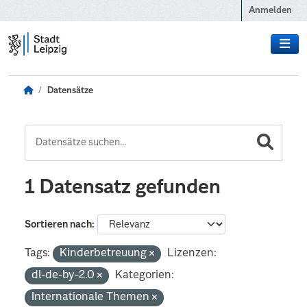
Zum Hauptinhalt wechseln
Anmelden
Datensätze
1 Datensatz gefunden
Sortieren nach
Tags:
Kinderbetreuung
Lizenzen:
dl-de-by-2.0
Kategorien:
Internationale Themen