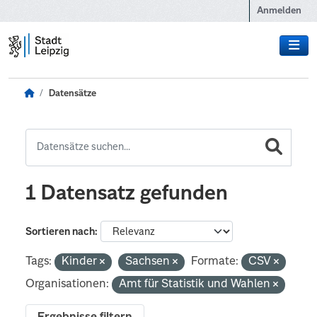
Zum Hauptinhalt wechseln
Anmelden
Datensätze
1 Datensatz gefunden
Sortieren nach
Tags:
Kinder
Sachsen
Formate:
CSV
Organisationen:
Amt für Statistik und Wahlen