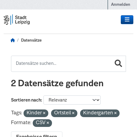
Zum Hauptinhalt wechseln
Anmelden
Datensätze
2 Datensätze gefunden
Sortieren nach
Tags:
Kinder
Ortsteil
Kindergarten
Formate:
CSV