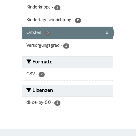
Kinderkrippe
-
2
Kindertageseinrichtung
-
2
Ortsteil
-
x
2
Versorgungsgrad
-
1
Formate
CSV
-
2
Lizenzen
dl-de-by-2.0
-
1