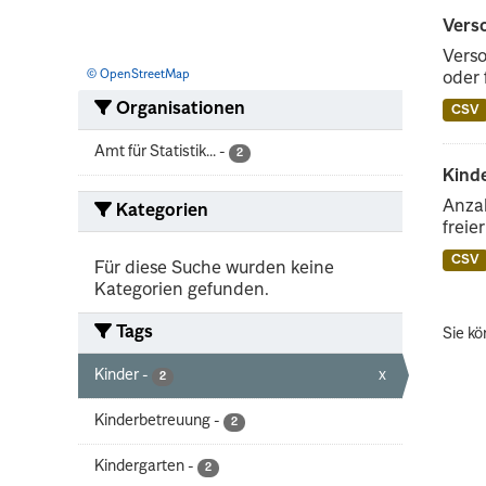
Vers
Verso
© OpenStreetMap
oder 
Organisationen
CSV
Amt für Statistik...
-
2
Kinde
Anzah
Kategorien
freie
CSV
Für diese Suche wurden keine
Kategorien gefunden.
Tags
Sie kö
Kinder
-
x
2
Kinderbetreuung
-
2
Kindergarten
-
2