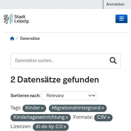
Zum Hauptinhalt wechseln
Anmelden
Datensätze
2 Datensätze gefunden
Sortieren nach
Tags:
Kinder
Migrationshintergrund
Kindertageseinrichtung
Formate:
CSV
Lizenzen:
dl-de-by-2.0