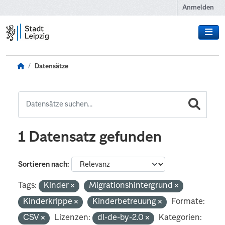
Zum Hauptinhalt wechseln
Anmelden
Datensätze
1 Datensatz gefunden
Sortieren nach
Tags:
Kinder
Migrationshintergrund
Kinderkrippe
Kinderbetreuung
Formate:
CSV
Lizenzen:
dl-de-by-2.0
Kategorien: