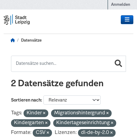
Zum Hauptinhalt wechseln
Anmelden
Datensätze
2 Datensätze gefunden
Sortieren nach
Tags:
Kinder
Migrationshintergrund
Kindergarten
Kindertageseinrichtung
Formate:
CSV
Lizenzen:
dl-de-by-2.0