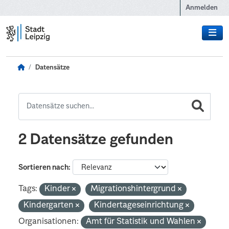
Zum Hauptinhalt wechseln
Anmelden
Datensätze
2 Datensätze gefunden
Sortieren nach
Tags:
Kinder
Migrationshintergrund
Kindergarten
Kindertageseinrichtung
Organisationen:
Amt für Statistik und Wahlen