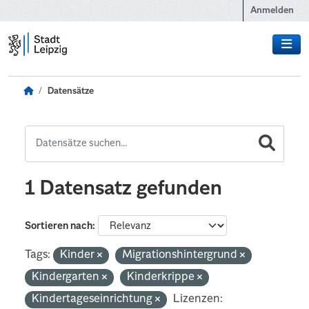
Zum Hauptinhalt wechseln
Anmelden
Datensätze
1 Datensatz gefunden
Sortieren nach
Tags:
Kinder
Migrationshintergrund
Kindergarten
Kinderkrippe
Kindertageseinrichtung
Lizenzen: