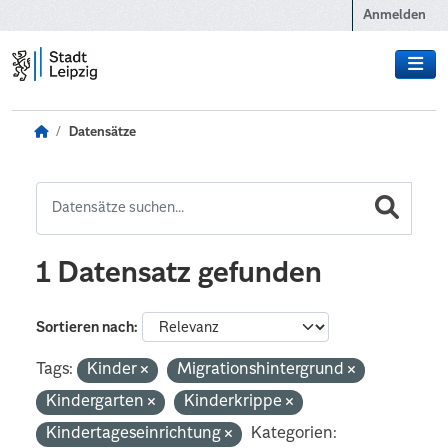
Zum Hauptinhalt wechseln
Anmelden
Datensätze
1 Datensatz gefunden
Sortieren nach
Tags:
Kinder
Migrationshintergrund
Kindergarten
Kinderkrippe
Kindertageseinrichtung
Kategorien: