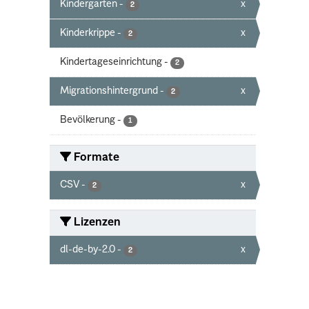
Kindergarten
-
x
2
Kinderkrippe
-
x
2
Kindertageseinrichtung
-
2
Migrationshintergrund
-
x
2
Bevölkerung
-
1
Formate
CSV
-
x
2
Lizenzen
dl-de-by-2.0
-
x
2