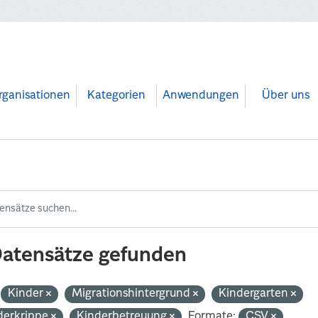
rganisationen
Kategorien
Anwendungen
Über uns
Datensätze gefunden
Kinder
Migrationshintergrund
Kindergarten
derkrippe
Kinderbetreuung
Formate:
CSV