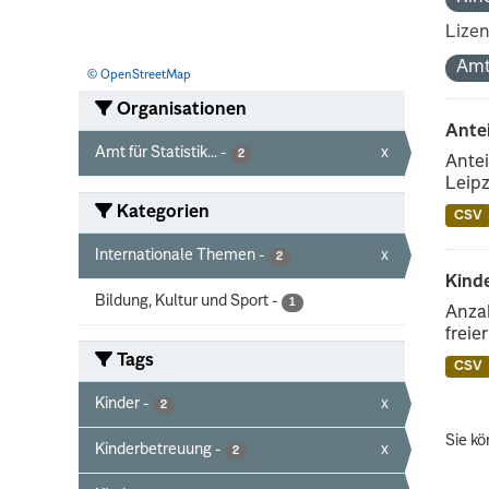
Lize
Amt
© OpenStreetMap
Organisationen
Ante
Amt für Statistik...
-
x
2
Antei
Leipz
Kategorien
CSV
Internationale Themen
-
x
2
Kinde
Bildung, Kultur und Sport
-
1
Anzah
freie
Tags
CSV
Kinder
-
x
2
Sie kö
Kinderbetreuung
-
x
2