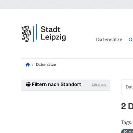
Zum Hauptinhalt wechseln
Datensätze
O
Datensätze
Filtern nach Standort
Löschen
2 
Tags:
Kin