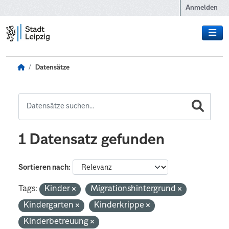
Zum Hauptinhalt wechseln
Anmelden
Datensätze
1 Datensatz gefunden
Sortieren nach
Tags:
Kinder
Migrationshintergrund
Kindergarten
Kinderkrippe
Kinderbetreuung