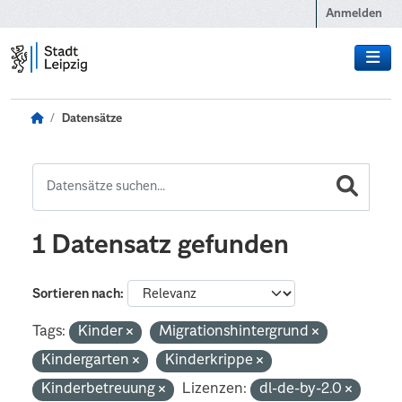
Zum Hauptinhalt wechseln
Anmelden
Datensätze
1 Datensatz gefunden
Sortieren nach
Tags:
Kinder
Migrationshintergrund
Kindergarten
Kinderkrippe
Kinderbetreuung
Lizenzen:
dl-de-by-2.0