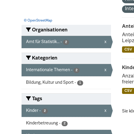
Int
© OpenStreetMap
Ante
Organisationen
Antei
Leipz
Amt für Statistik...
-
x
2
CSV
Kategorien
Kinde
Internationale Themen
-
x
2
Anzah
freie
Bildung, Kultur und Sport
-
1
CSV
Tags
Kinder
-
x
Sie kö
2
Kinderbetreuung
-
2