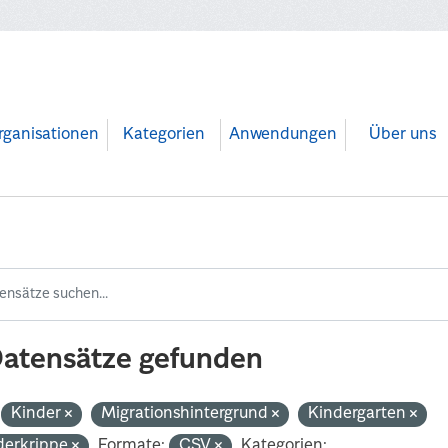
rganisationen
Kategorien
Anwendungen
Über uns
Datensätze gefunden
Kinder
Migrationshintergrund
Kindergarten
derkrippe
Formate:
CSV
Kategorien: