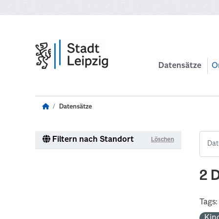
Zum Hauptinhalt wechseln
Datensätze
O
Datensätze
Filtern nach Standort
Löschen
2 
Tags:
Kin