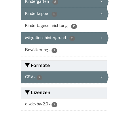
Kindergarten
-
x
2
Kinderkrippe
-
x
2
Kindertageseinrichtung
-
2
Migrationshintergrund
-
x
2
Bevölkerung
-
1
Formate
CSV
-
x
2
Lizenzen
dl-de-by-2.0
-
2