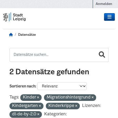
Zum Hauptinhalt wechseln
Anmelden
Datensätze
2 Datensätze gefunden
Sortieren nach
Tags:
Kinder
Migrationshintergrund
Kindergarten
Kinderkrippe
Lizenzen:
dl-de-by-2.0
Kategorien: