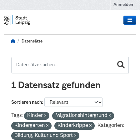
Zum Hauptinhalt wechseln
Anmelden
Datensätze
1 Datensatz gefunden
Sortieren nach
Tags:
Kinder
Migrationshintergrund
Kindergarten
Kinderkrippe
Kategorien:
Bildung, Kultur und Sport