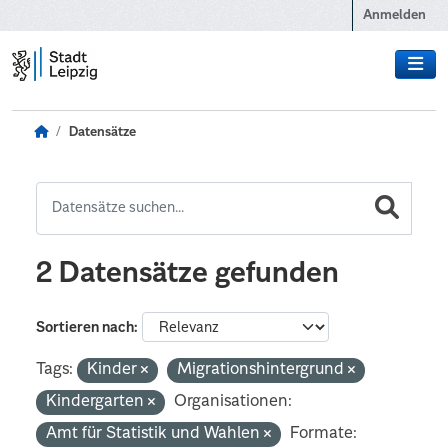
Zum Hauptinhalt wechseln
Anmelden
Datensätze
2 Datensätze gefunden
Sortieren nach
Tags:
Kinder
Migrationshintergrund
Kindergarten
Organisationen:
Amt für Statistik und Wahlen
Formate: