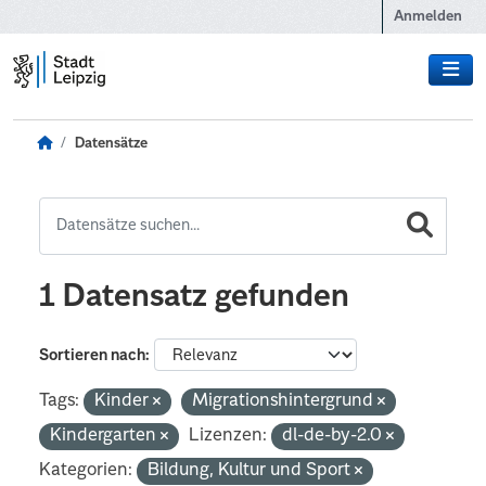
Zum Hauptinhalt wechseln
Anmelden
Datensätze
1 Datensatz gefunden
Sortieren nach
Tags:
Kinder
Migrationshintergrund
Kindergarten
Lizenzen:
dl-de-by-2.0
Kategorien:
Bildung, Kultur und Sport