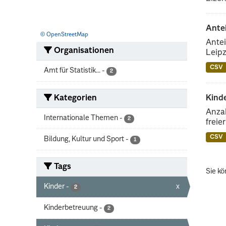
Ante
© OpenStreetMap
Antei
Organisationen
Leipz
CSV
Amt für Statistik...
-
2
Kategorien
Kinde
Anzah
Internationale Themen
-
2
freie
CSV
Bildung, Kultur und Sport
-
1
Tags
Sie kö
Kinder
-
x
2
Kinderbetreuung
-
2