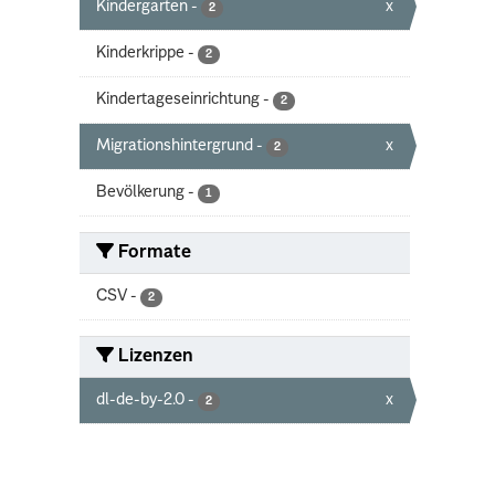
Kindergarten
-
x
2
Kinderkrippe
-
2
Kindertageseinrichtung
-
2
Migrationshintergrund
-
x
2
Bevölkerung
-
1
Formate
CSV
-
2
Lizenzen
dl-de-by-2.0
-
x
2