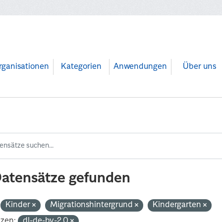
rganisationen
Kategorien
Anwendungen
Über uns
Datensätze gefunden
Kinder
Migrationshintergrund
Kindergarten
nzen:
dl-de-by-2.0