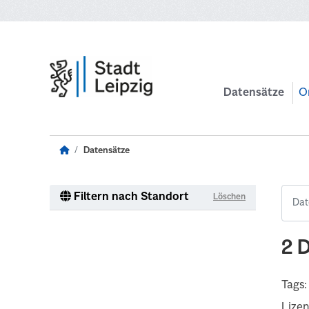
Zum Hauptinhalt wechseln
Datensätze
O
Datensätze
Filtern nach Standort
Löschen
2 
Tags:
Lize