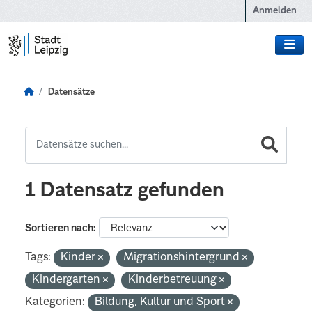
Zum Hauptinhalt wechseln
Anmelden
Datensätze
1 Datensatz gefunden
Sortieren nach
Tags:
Kinder
Migrationshintergrund
Kindergarten
Kinderbetreuung
Kategorien:
Bildung, Kultur und Sport