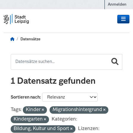
Zum Hauptinhalt wechseln
Anmelden
Datensätze
1 Datensatz gefunden
Sortieren nach
Tags:
Kinder
Migrationshintergrund
Kindergarten
Kategorien:
Bildung, Kultur und Sport
Lizenzen: