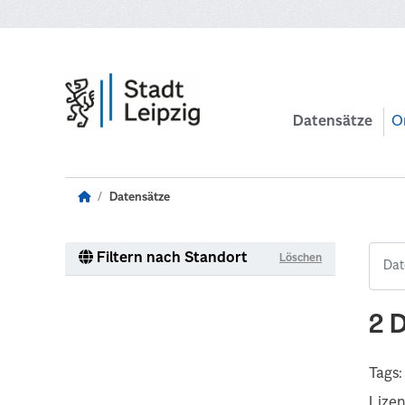
Zum Hauptinhalt wechseln
Datensätze
O
Datensätze
Filtern nach Standort
Löschen
2 
Tags:
Lize