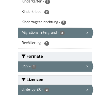
Kindergarten
-
2
Kinderkrippe
-
2
Kindertageseinrichtung
-
2
Migrationshintergrund
-
x
2
Bevölkerung
-
1
Formate
CSV
-
x
2
Lizenzen
dl-de-by-2.0
-
x
2