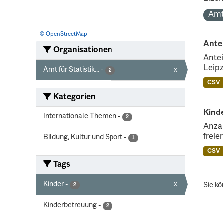
Amt
© OpenStreetMap
Ante
Organisationen
Antei
Leipz
Amt für Statistik...
-
x
2
CSV
Kategorien
Kinde
Internationale Themen
-
2
Anzah
freie
Bildung, Kultur und Sport
-
1
CSV
Tags
Kinder
-
x
Sie kö
2
Kinderbetreuung
-
2