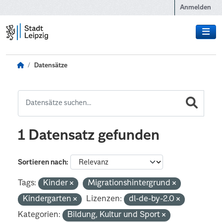
Zum Hauptinhalt wechseln
Anmelden
Datensätze
1 Datensatz gefunden
Sortieren nach
Tags:
Kinder
Migrationshintergrund
Kindergarten
Lizenzen:
dl-de-by-2.0
Kategorien:
Bildung, Kultur und Sport