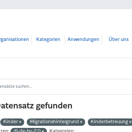
rganisationen
Kategorien
Anwendungen
Über uns
Datensatz gefunden
Kinder
Migrationshintergrund
Kinderbetreuung
nzen:
dl-de-by-2.0
Kategorien: