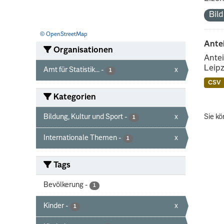
Bil
© OpenStreetMap
Ante
Organisationen
Antei
Leipz
Amt für Statistik...
-
x
1
CSV
Kategorien
Bildung, Kultur und Sport
-
x
Sie kö
1
Internationale Themen
-
x
1
Tags
Bevölkerung
-
1
Kinder
-
x
1