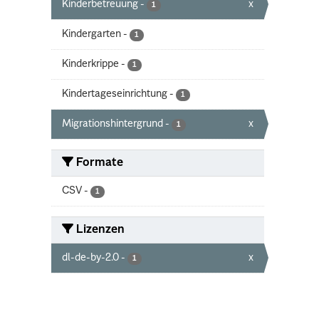
Kinderbetreuung
-
x
1
Kindergarten
-
1
Kinderkrippe
-
1
Kindertageseinrichtung
-
1
Migrationshintergrund
-
x
1
Formate
CSV
-
1
Lizenzen
dl-de-by-2.0
-
x
1