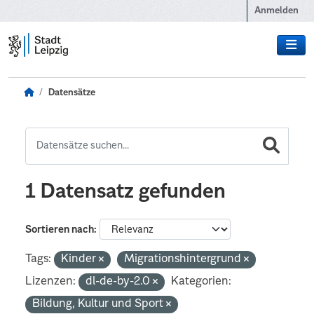
Zum Hauptinhalt wechseln
Anmelden
Datensätze
1 Datensatz gefunden
Sortieren nach
Tags:
Kinder
Migrationshintergrund
Lizenzen:
dl-de-by-2.0
Kategorien:
Bildung, Kultur und Sport