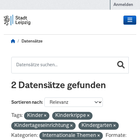
Zum Hauptinhalt wechseln
Anmelden
Datensätze
2 Datensätze gefunden
Sortieren nach
Tags:
Kinder
Kinderkrippe
Kindertageseinrichtung
Kindergarten
Kategorien:
Internationale Themen
Formate: