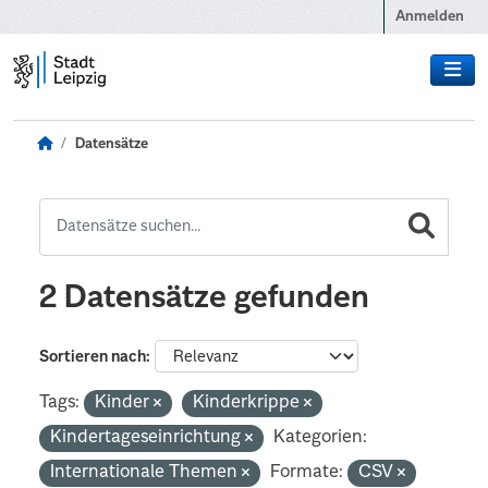
Zum Hauptinhalt wechseln
Anmelden
Datensätze
2 Datensätze gefunden
Sortieren nach
Tags:
Kinder
Kinderkrippe
Kindertageseinrichtung
Kategorien:
Internationale Themen
Formate:
CSV