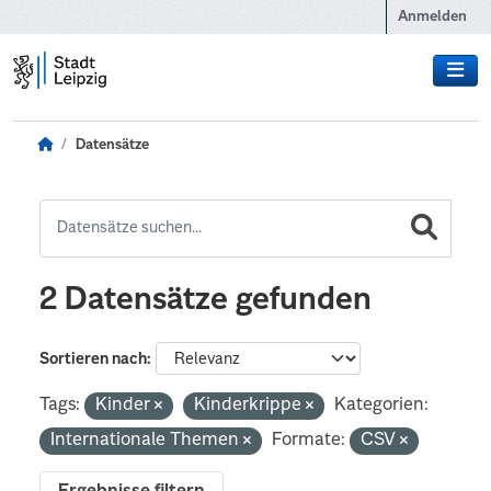
Zum Hauptinhalt wechseln
Anmelden
Datensätze
2 Datensätze gefunden
Sortieren nach
Tags:
Kinder
Kinderkrippe
Kategorien:
Internationale Themen
Formate:
CSV