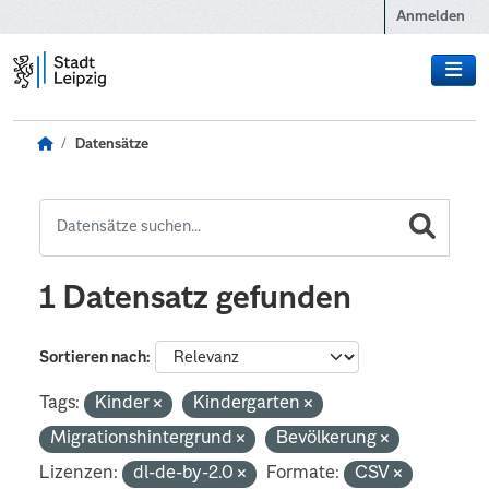
Zum Hauptinhalt wechseln
Anmelden
Datensätze
1 Datensatz gefunden
Sortieren nach
Tags:
Kinder
Kindergarten
Migrationshintergrund
Bevölkerung
Lizenzen:
dl-de-by-2.0
Formate:
CSV