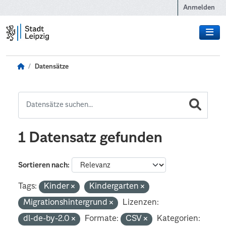
Zum Hauptinhalt wechseln
Anmelden
Datensätze
1 Datensatz gefunden
Sortieren nach
Tags:
Kinder
Kindergarten
Migrationshintergrund
Lizenzen:
dl-de-by-2.0
Formate:
CSV
Kategorien: