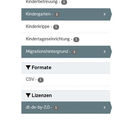
Kinderbetreuung
-
1
Kindergarten
-
x
1
Kinderkrippe
-
1
Kindertageseinrichtung
-
1
Migrationshintergrund
-
x
1
Formate
CSV
-
1
Lizenzen
dl-de-by-2.0
-
x
1