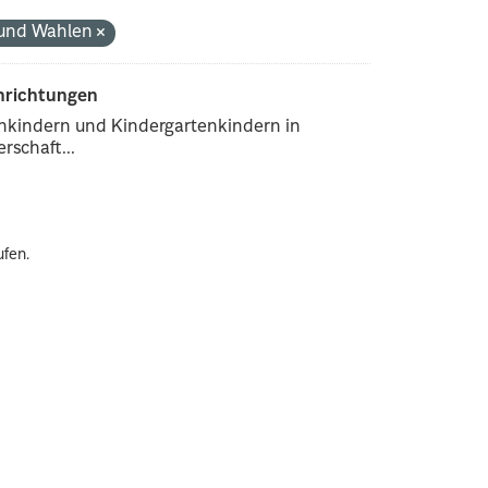
k und Wahlen
inrichtungen
enkindern und Kindergartenkindern in
rschaft...
ufen.