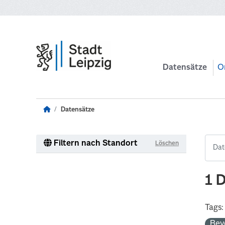
Zum Hauptinhalt wechseln
Datensätze
O
Datensätze
Filtern nach Standort
Löschen
1 
Tags:
Bev