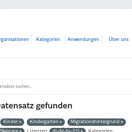
rganisationen
Kategorien
Anwendungen
Über uns
Datensatz gefunden
Kinder
Kindergarten
Migrationshintergrund
ölkerung
Lizenzen:
dl-de-by-2.0
Kategorien: