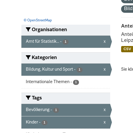
Bil
© OpenStreetMap
Ante
Organisationen
Antei
Leipz
Amt für Statistik...
-
x
1
CSV
Kategorien
Bildung, Kultur und Sport
-
x
Sie kö
1
Internationale Themen
-
1
Tags
Bevölkerung
-
x
1
Kinder
-
x
1