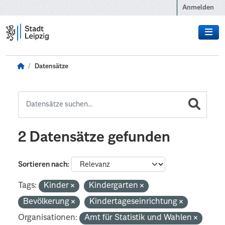
Zum Hauptinhalt wechseln
Anmelden
Datensätze
2 Datensätze gefunden
Sortieren nach
Tags:
Kinder
Kindergarten
Bevölkerung
Kindertageseinrichtung
Organisationen:
Amt für Statistik und Wahlen