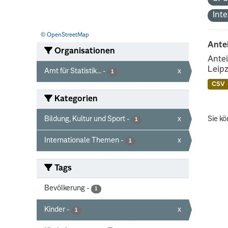
Int
© OpenStreetMap
Ante
Organisationen
Antei
Leipz
Amt für Statistik...
-
x
1
CSV
Kategorien
Bildung, Kultur und Sport
-
x
Sie kö
1
Internationale Themen
-
x
1
Tags
Bevölkerung
-
1
Kinder
-
x
1