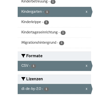
Kinderbetreuung
-
1
Kindergarten
-
x
1
Kinderkrippe
-
1
Kindertageseinrichtung
-
1
Migrationshintergrund
-
1
Formate
CSV
-
x
1
Lizenzen
dl-de-by-2.0
-
x
1