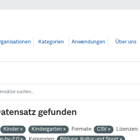
rganisationen
Kategorien
Anwendungen
Über uns
Datensatz gefunden
Kinder
Kindergarten
Formate:
CSV
Lizenzen:
de-by-2.0
Kategorien:
Bildung, Kultur und Sport