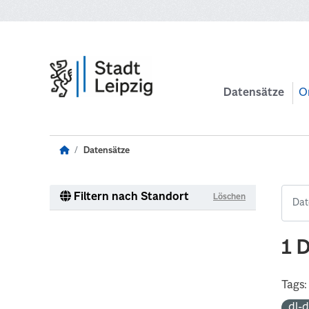
Zum Hauptinhalt wechseln
Datensätze
O
Datensätze
Filtern nach Standort
Löschen
1 
Tags:
dl-