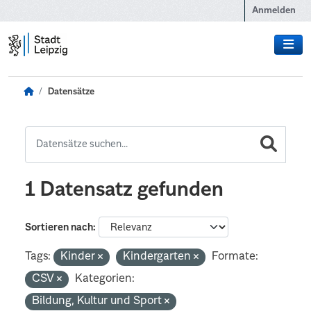
Zum Hauptinhalt wechseln
Anmelden
Datensätze
1 Datensatz gefunden
Sortieren nach
Tags:
Kinder
Kindergarten
Formate:
CSV
Kategorien:
Bildung, Kultur und Sport