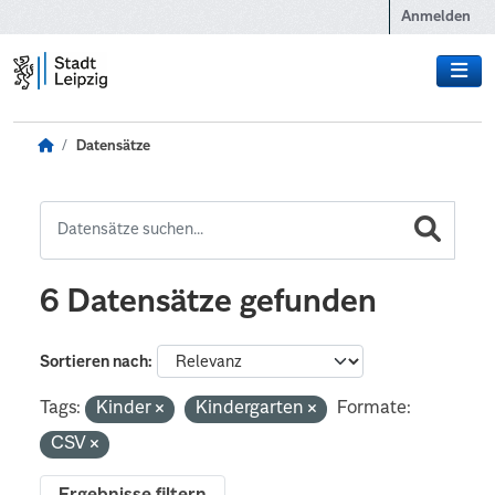
Zum Hauptinhalt wechseln
Anmelden
Datensätze
6 Datensätze gefunden
Sortieren nach
Tags:
Kinder
Kindergarten
Formate:
CSV